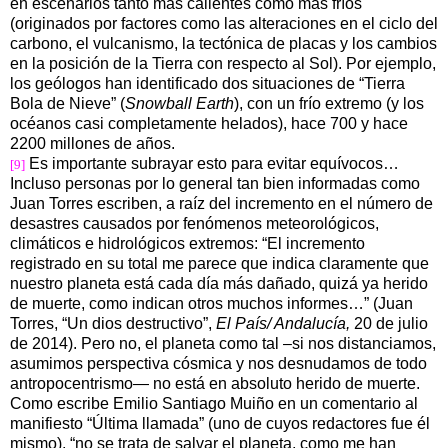
en escenarios tanto más calientes como más fríos
(originados por factores como las alteraciones en el ciclo del
carbono, el vulcanismo, la tectónica de placas y los cambios
en la posición de la Tierra con respecto al Sol). Por ejemplo,
los geólogos han identificado dos situaciones de “Tierra
Bola de Nieve” (
Snowball Earth
), con un frío extremo (y los
océanos casi completamente helados), hace 700 y hace
2200 millones de años.
Es importante subrayar esto para evitar equívocos…
[9]
Incluso personas por lo general tan bien informadas como
Juan Torres escriben, a raíz del incremento en el número de
desastres causados por fenómenos meteorológicos,
climáticos e hidrológicos extremos: “El incremento
registrado en su total me parece que indica claramente que
nuestro planeta está cada día más dañado, quizá ya herido
de muerte, como indican otros muchos informes…” (Juan
Torres, “Un dios destructivo”,
El País/ Andalucía,
20 de julio
de 2014). Pero no, el planeta como tal –si nos distanciamos,
asumimos perspectiva cósmica y nos desnudamos de todo
antropocentrismo— no está en absoluto herido de muerte.
Como escribe Emilio Santiago Muiño en un comentario al
manifiesto “Última llamada” (uno de cuyos redactores fue él
mismo),
“no se trata de salvar el planeta, como me han