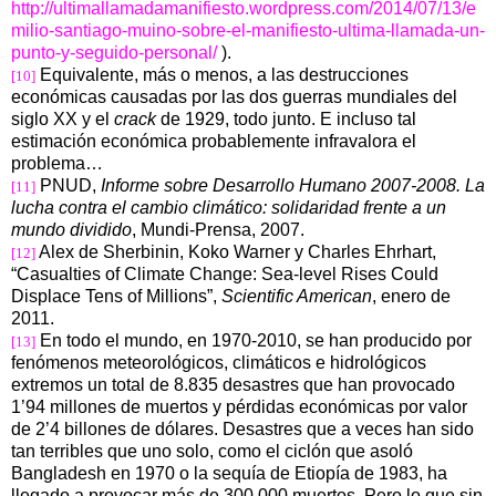
http://ultimallamadamanifiesto.wordpress.com/2014/07/13/e
milio-santiago-muino-sobre-el-manifiesto-ultima-llamada-un-
punto-y-seguido-personal/
).
Equivalente, más o menos, a las destrucciones
[10]
económicas causadas por las dos guerras mundiales del
siglo XX y el
crack
de 1929, todo junto. E incluso tal
estimación económica probablemente infravalora el
problema…
PNUD,
Informe sobre Desarrollo Humano 2007-2008. La
[11]
lucha contra el cambio climático: solidaridad frente a un
mundo dividido
, Mundi-Prensa, 2007.
Alex de Sherbinin, Koko Warner y Charles Ehrhart,
[12]
“Casualties of Climate Change: Sea-level Rises Could
Displace Tens of Millions”,
Scientific American
, enero de
2011.
En todo el mundo, en 1970-2010, se han producido por
[13]
fenómenos meteorológicos, climáticos e hidrológicos
extremos un total de 8.835 desastres que han provocado
1’94 millones de muertos y pérdidas económicas por valor
de 2’4 billones de dólares. Desastres que a veces han sido
tan terribles que uno solo, como el ciclón que asoló
Bangladesh en 1970 o la sequía de Etiopía de
1983, ha
llegado a provocar más de 300.000 muertos. Pero lo que sin