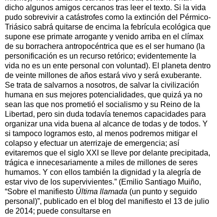
dicho algunos amigos cercanos tras leer el texto. Si la vida
pudo sobrevivir a catástrofes como la extinción del Pérmico-
Triásico sabrá quitarse de encima la febrícula ecológica que
supone ese primate arrogante y venido arriba en el clímax
de su borrachera antropocéntrica que es el ser humano (la
personificación es un recurso retórico; evidentemente la
vida no es un ente personal con voluntad). El planeta dentro
de veinte millones de años estará vivo y será exuberante.
Se trata de salvarnos a nosotros, de salvar la civilización
humana en sus mejores potencialidades, que quizá ya no
sean las que nos prometió el socialismo y su Reino de la
Libertad, pero sin duda todavía tenemos capacidades para
organizar una vida buena al alcance de todas y de todos. Y
si tampoco logramos esto, al menos podremos mitigar el
colapso y efectuar un aterrizaje de emergencia; así
evitaremos que el siglo XXI se lleve por delante precipitada,
trágica e innecesariamente a miles de millones de seres
humamos. Y con ellos también la dignidad y la alegría de
estar vivo de los supervivientes.” (
Emilio Santiago Muiño,
“Sobre el manifiesto
Última llamada
(un punto y seguido
personal)”, publicado en el blog del manifiesto el 13 de julio
de 2014; puede consultarse en