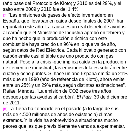
(año base del Protocolo de Kioto) y 2010 es del 29%, y el
salto entre 2009 y 2010 fue del 1’4%.
“Las emisiones de gases de efecto invernadero en
[7]
España, que llevaban en caída desde finales de 2007, han
repuntado este año. La causa es un real decreto de ayudas
al carbón que el Ministerio de Industria aprobó en febrero y
que ha hecho que la producción eléctrica con este
combustible haya crecido un 96% en lo que va de año,
según datos de Red Eléctrica. Cada kilovatio generado con
carbón emite casi el triple que uno producido con gas
natural. Pese a la crisis -que implica caída en la producción
de cemento e industrial-, las emisiones totales subirán entre
cuatro y ocho puntos. Si hace un año España emitía un 21%
más que en 1990 (año de referencia de Kioto), ahora emite
entre un 25% y un 29% más, según distintas estimaciones”.
Rafael Méndez, “La emisión de CO2 crece tres años
después por las ayudas al carbón”,
El País,
30 de diciembre
de 2011.
La Tierra ha conocido en el pasado (a lo largo de sus
[8]
más de 4.500 millones de años de existencia) climas
extremos. Y la vida ha sobrevivido a situaciones mucho
peores que las que previsiblemente vamos a experimentar,