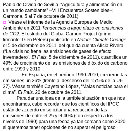
Pablo de Olvida de Sevilla “Agricultura y alimentación en
un mundo cambiante” --VIII Encuentros Sostenibles--;
Carmona, 5 al 7 de octubre de 2011).
Véase el informe de la Agencia Europea de Medio
[3]
Ambiente en 2011
Tendencias a largo plazo en emisiones
de CO2.
El estudio del Global Carbon Project (primer
firmante: Glen Peters) publicado en
Nature Climate Change
el 5 de diciembre de 2011, del que da cuenta Alicia Rivera
(“La crisis no frena las emisiones de gases de efecto
invernadero”,
El País,
5 de diciembre de 2011), cuantifica un
49% de crecimiento de las emisiones de dióxido de carbono
entre 1990 y 2010.
En España, en el período 1990-2010, crecieron las
emisiones un 26% (frente al descenso del 15’5% de la UE-
27). Véase también Cayetano López, “Malas noticias para el
clima”,
El País,
20 de octubre de 2011.
Para dar una idea de la terrible situación en que nos
encontramos, cabe recordar que los científicos del IPCC
están de acuerdo en solicitar una reducción de las
emisiones de entre el 25 y el 40% (con respecto a los
niveles de 1990) para una fecha ya tan cercana como 2020,
si queremos tener opciones de no superar el peligroso