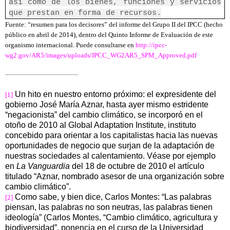
así como de los bienes, funciones y servicios
que prestan en forma de recursos.
Fuente: “resumen para los decisores” del informe del Grupo II del IPCC (hecho
público en abril de 2014), dentro del Quinto Informe de Evaluación de este
organismo internacional. Puede consultarse en
http://ipcc-
wg2.gov/AR5/images/uploads/IPCC_WG2AR5_SPM_Approved.pdf
Un hito en nuestro entorno próximo: el expresidente del
[1]
gobierno José María Aznar, hasta ayer mismo estridente
“negacionista” del cambio climático, se incorporó en el
otoño de 2010 al Global Adaptation Institute, instituto
concebido para orientar a los capitalistas hacia las nuevas
oportunidades de negocio que surjan de la adaptación de
nuestras sociedades al calentamiento. Véase por ejemplo
en
La Vanguardia
del 18 de octubre de 2010 el artículo
titulado “Aznar, nombrado asesor de una organización sobre
cambio climático”.
Como sabe, y bien dice, Carlos Montes: “Las palabras
[2]
piensan, las palabras no son neutras, las palabras tienen
ideología” (Carlos Montes, “Cambio climático, agricultura y
biodiversidad”, ponencia en el curso de la Universidad