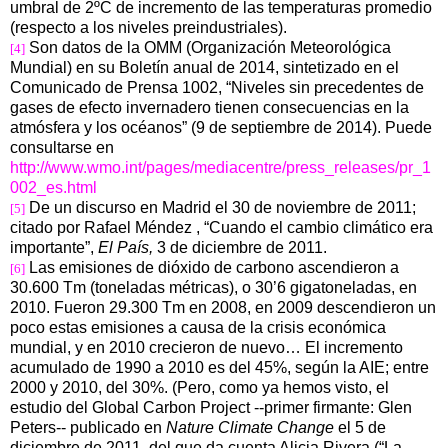
umbral de
2ºC
de incremento de las temperaturas promedio
(respecto a los niveles preindustriales).
Son datos de la OMM (Organización Meteorológica
[4]
Mundial) en su Boletín anual de 2014, sintetizado en el
Comunicado de Prensa 1002, “Niveles sin precedentes de
gases de efecto invernadero tienen consecuencias en la
atmósfera y los océanos” (9 de septiembre de 2014). Puede
consultarse en
http://www.wmo.int/pages/mediacentre/press_releases/pr_1
002_es.html
De un discurso en Madrid el 30 de noviembre de 2011;
[5]
citado por Rafael Méndez , “Cuando el cambio climático era
importante”,
El País,
3 de diciembre de 2011.
Las emisiones de dióxido de carbono ascendieron a
[6]
30.600 Tm (toneladas métricas), o 30’6 gigatoneladas, en
2010. Fueron 29.300 Tm en 2008, en 2009 descendieron un
poco estas emisiones a causa de la crisis económica
mundial, y en 2010 crecieron de nuevo… El incremento
acumulado de
1990 a
2010 es del 45%, según la AIE; entre
2000 y 2010, del 30%. (Pero, como ya hemos visto, el
estudio del Global Carbon Project --primer firmante: Glen
Peters-- publicado en
Nature Climate Change
el 5 de
diciembre de 2011, del que da cuenta Alicia Rivera (“La