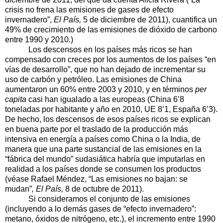
crisis no frena las emisiones de gases de efecto
invernadero”,
El País,
5 de diciembre de 2011), cuantifica un
49% de crecimiento de las emisiones de dióxido de carbono
entre 1990 y 2010.)
Los descensos en los países más ricos se han
compensado con creces por los aumentos de los países “en
vías de desarrollo”, que no han dejado de incrementar su
uso de carbón y petróleo. Las emisiones de China
aumentaron un 60% entre 2003 y 2010, y en términos
per
capita
casi han igualado a las europeas (China 6’8
toneladas por habitante y año en 2010, UE 8’1, España 6’3).
De hecho, los descensos de esos países ricos se explican
en buena parte por el traslado de la producción más
intensiva en energía a países como China o la India, de
manera que una parte sustancial de las emisiones en la
“fábrica del mundo” sudasiática habría que imputarlas en
realidad a los países donde se consumen los productos
(véase Rafael Méndez, “Las emisiones no bajan: se
mudan”
, El País,
8 de octubre de 2011).
Si consideramos el conjunto de las emisiones
(incluyendo a lo demás gases de “efecto invernadero”:
metano, óxidos de nitrógeno, etc.), el incremento entre 1990