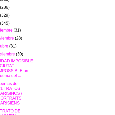
(286)
(329)
(345)
ciembre
(31)
viembre
(28)
tubre
(31)
ptiembre
(30)
UDAD IMPOSIBLE
 CIUTAT
IMPOSSIBLE un
oema del ...
poemas de
RETRATOS
ARISINOS /
PORTRAITS
PARISIENS
TRATO DE