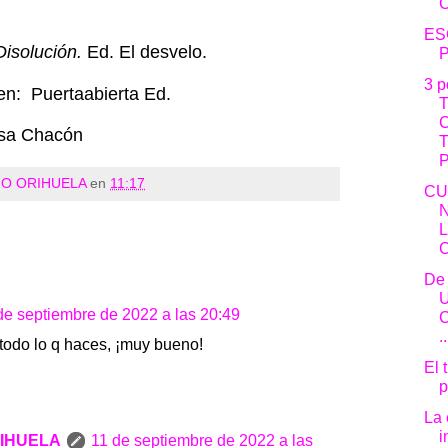
ES
Disolución.
Ed. El desvelo.
3 
en: Puertaabierta Ed.
esa Chacón
P
O ORIHUELA
en
11:17
CU
De
de septiembre de 2022 a las 20:49
C
..
todo lo q haces, ¡muy bueno!
El 
p
La 
i
IHUELA
11 de septiembre de 2022 a las