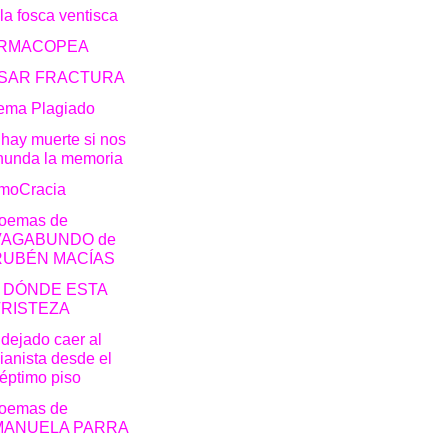
la fosca ventisca
RMACOPEA
SAR FRACTURA
ema Plagiado
hay muerte si nos
nunda la memoria
moCracia
poemas de
VAGABUNDO de
RUBÉN MACÍAS
 DÓNDE ESTA
TRISTEZA
dejado caer al
ianista desde el
éptimo piso
poemas de
MANUELA PARRA