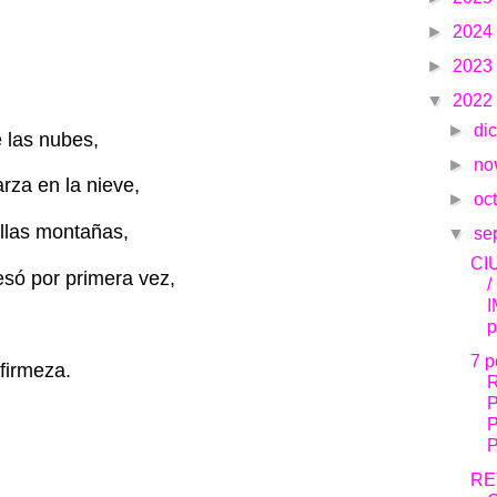
►
2024
►
2023
▼
2022
►
di
 las nubes,
►
no
arza en la nieve,
►
oc
llas montañas,
▼
se
CI
só por primera vez,
/
p
7 
firmeza.
P
RE