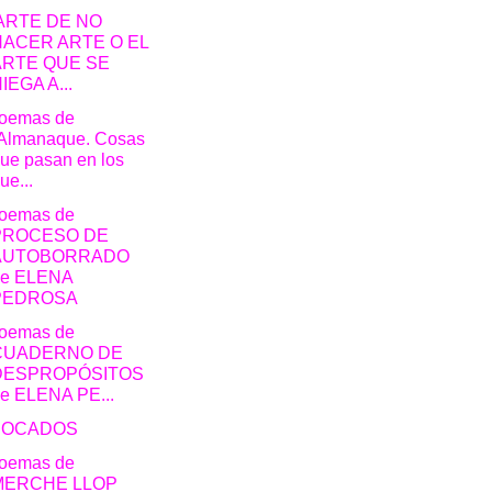
 ARTE DE NO
HACER ARTE O EL
ARTE QUE SE
IEGA A...
poemas de
Almanaque. Cosas
ue pasan en los
ue...
poemas de
PROCESO DE
AUTOBORRADO
de ELENA
PEDROSA
poemas de
CUADERNO DE
DESPROPÓSITOS
e ELENA PE...
BOCADOS
poemas de
MERCHE LLOP