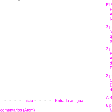
El
N
3 
“
q
p
2 
2 
d
A 
e
Inicio
Entrada antigua
6 
 comentarios (Atom)