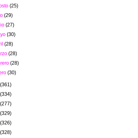
osto
(25)
io
(29)
nio
(27)
ayo
(30)
ril
(28)
rzo
(28)
brero
(28)
ero
(30)
(361)
(334)
(277)
(329)
(326)
(328)