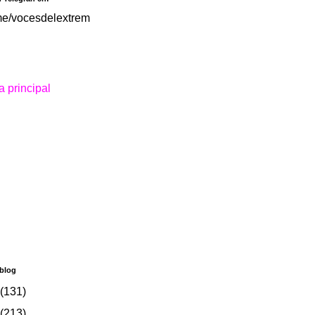
.me/vocesdelextrem
 principal
 blog
(131)
(213)