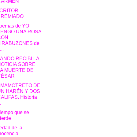
CARMEN
CRITOR
PREMIADO
poemas de YO
TENGO UNA ROSA
CON
TIRABUZONES de
...
ANDO RECIBÍ LA
NOTICIA SOBRE
LA MUERTE DE
CÉSAR
 MAMOTRETO DE
UN HARÉN Y DOS
ALIFAS. Historia
.
tiempo que se
ierde
edad de la
nocencia